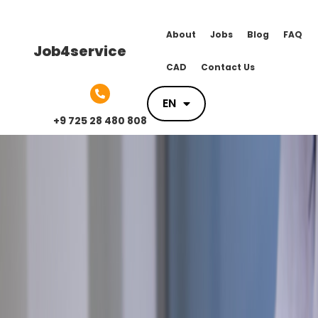
About
Jobs
Blog
FAQ
Job4service
CAD
Contact Us
EN
EN
+9 725 28 480 808