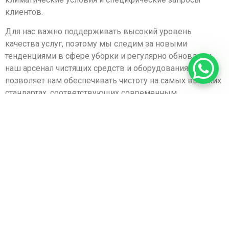
клиентов.
Для нас важно поддерживать высокий уровень
качества услуг, поэтому мы следим за новыми
тенденциями в сфере уборки и регулярно обновляем
наш арсенал чистящих средств и оборудования. Это
позволяет нам обеспечивать чистоту на самых высоких
стандартах, соответствующих современным
требованиям гигиены и экологии. Мы используем
только сертифицированные и безопасные для здоровья
чистящие средства, что особенно важно для семей с
детьми, домашних животных и людей с аллергиями.
Одним из главных преимуществ нашей компании
является прозрачность работы и ценовой политики. Мы
не скрываем дополнительных расходов и всегда
заранее обсуждаем стоимость услуг с клиентом, чтобы
вы точно знали, за что платите. Такой подход позволяет
избежать неприятных сюрпризов и создает доверие