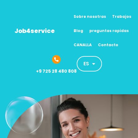
Sobre nosotras
Trabajos
Job4service
Blog
preguntas rapidas
CANALLA
Contacto
ES
+9 725 28 480 808