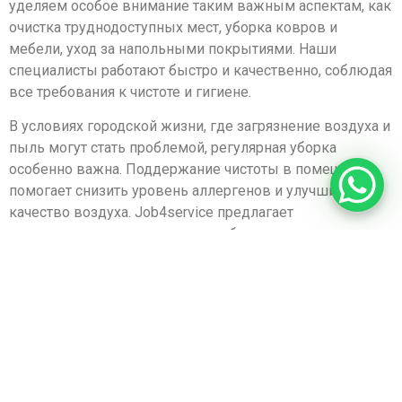
уделяем особое внимание таким важным аспектам, как
очистка труднодоступных мест, уборка ковров и
мебели, уход за напольными покрытиями. Наши
специалисты работают быстро и качественно, соблюдая
все требования к чистоте и гигиене.
В условиях городской жизни, где загрязнение воздуха и
пыль могут стать проблемой, регулярная уборка
особенно важна. Поддержание чистоты в помещении
помогает снизить уровень аллергенов и улучшить
качество воздуха. Job4service предлагает
индивидуальные решения для уборки, которые
помогают создать здоровую и безопасную среду для
жизни и работы. Мы понимаем, что каждая квартира
или офис — это уникальное пространство, и мы готовы
предложить вам только те услуги, которые вам
действительно нужны.
Наша команда готова работать в любое удобное для
вас время, включая вечерние часы и выходные. Мы