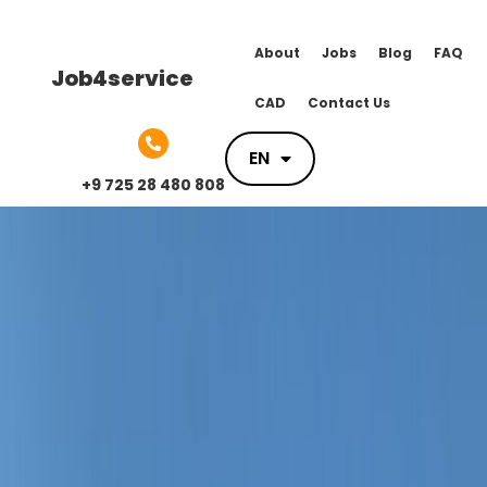
About
Jobs
Blog
FAQ
Job4service
CAD
Contact Us
EN
EN
+9 725 28 480 808