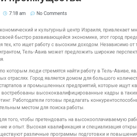
7:18 am
No Comments
экономический и культурный центр Израиля, привлекает м
 своей быстро развивающейся экономике, этот город пред
тех, кто ищет работу с высоким доходом. Независимо от т
грантом, Тель-Авив может предложить широкие перспекти
я.
по которым люди стремятся найти работу в Тель-Авиве, я
ных отраслях. Город является домом для большого количе
х стартапов и промышленных предприятий, которые ищут 
а востребованы высококвалифицированные кадры в таких с
инг. Работодатели готовы предлагать конкурентоспособны
тельным местом для поиска работы.
 для того, чтобы претендовать на высокооплачиваемую рабо
ние и опыт. Высокая квалификация и специализация откр
существуют различные программы подготовки и повышения