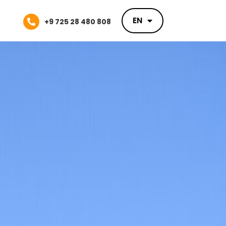
EN
EN
+9 725 28 480 808