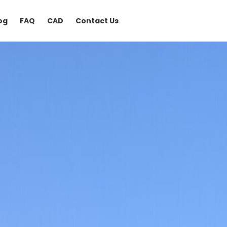
og
FAQ
CAD
Contact Us