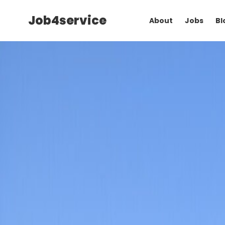
Job4service
About
Jobs
Bl